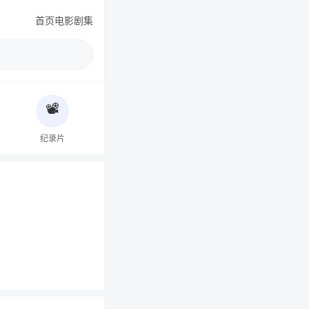
首页
电影
剧集
📽️
纪录片