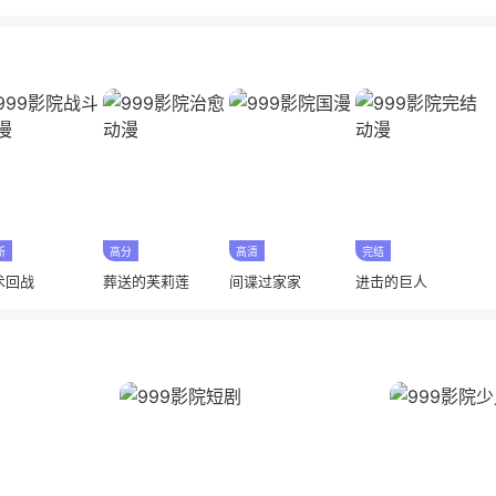
新
高分
高清
完结
术回战
葬送的芙莉莲
间谍过家家
进击的巨人