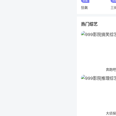
全集
完
狂飙
三
热门综艺
奔跑
大侦