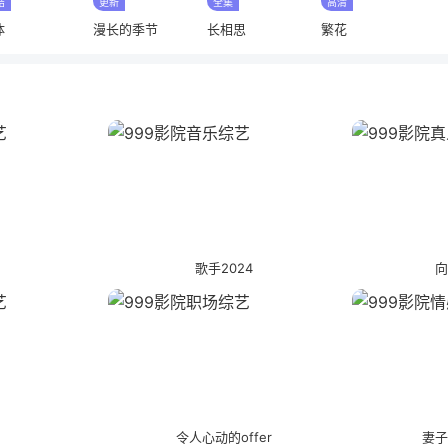
结
更新
全集
高清
体
漫长的季节
长相思
繁花
吧
歌手2024
向
探
令人心动的offer
妻子