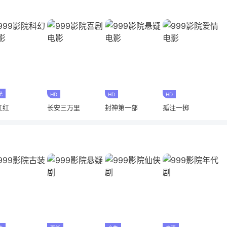
光
HD
HD
HD
江红
长安三万里
封神第一部
孤注一掷